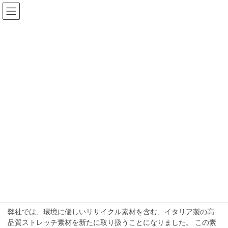
コ
ナ
ン
ビ
テ
ゲ
ン
ー
NEWS
ツ
シ
へ
ョ
ス
ン
HOME
NEWS
少量生産対応
キ
に
ッ
移
プ
動
少量生産対応
2024-10-11
Uncategorized
新たにイタリア製の高機能ストレ
ッチ素材を取り扱い開始！水着・
ヨガ・ピラティスウェアに最適
弊社では、環境に優しいリサイクル素材を含む、イタリア製の高
品質ストレッチ素材を新たに取り扱うことになりました。 この素