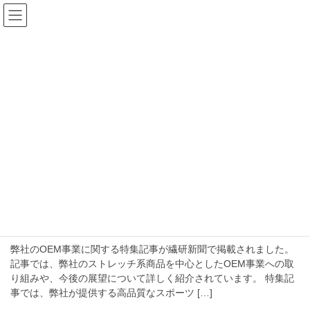
コ
ナ
ン
ビ
テ
ゲ
ン
ー
NEWS
ツ
シ
へ
ョ
ス
ン
HOME
NEWS
サステナブルスポーツウェア
キ
に
ッ
移
プ
動
サステナブルスポーツウェア
2024-05-29
Uncategorized
繊研新聞に特集掲載されました
弊社のOEM事業に関する特集記事が繊研新聞で掲載されました。
記事では、弊社のストレッチ系商品を中心としたOEM事業への取
り組みや、今後の展望について詳しく紹介されています。 特集記
事では、弊社が提供する高品質なスポーツ […]