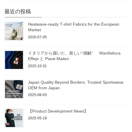
最近の投稿
Heatwave-ready T-shirt Fabrics for the European
Market
2026-07-05
イタリアから届いた、新しい“感触” Manifattura
Effepi と Piave Maitex
2025-10-31
Japan Quality Beyond Borders: Trusted Sportswear
OEM from Japan
2025-08-03
【Product Development News】
2025-05-19